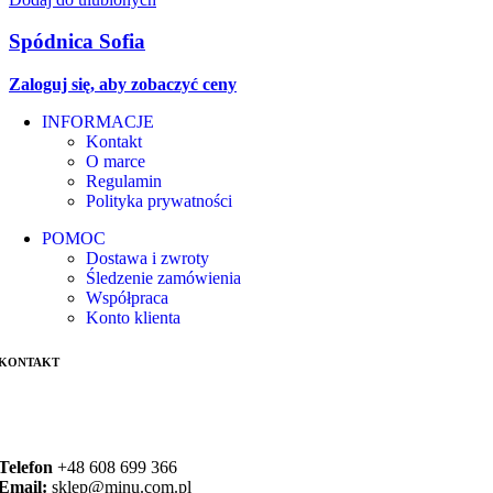
Spódnica Sofia
Zaloguj się, aby zobaczyć ceny
INFORMACJE
Kontakt
O marce
Regulamin
Polityka prywatności
POMOC
Dostawa i zwroty
Śledzenie zamówienia
Współpraca
Konto klienta
KONTAKT
Telefon
+48
608 699 366
Email:
sklep@minu.com.pl