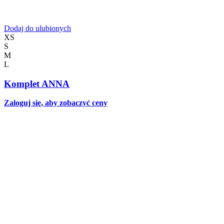
Dodaj do ulubionych
XS
S
M
L
Komplet ANNA
Zaloguj się, aby zobaczyć ceny