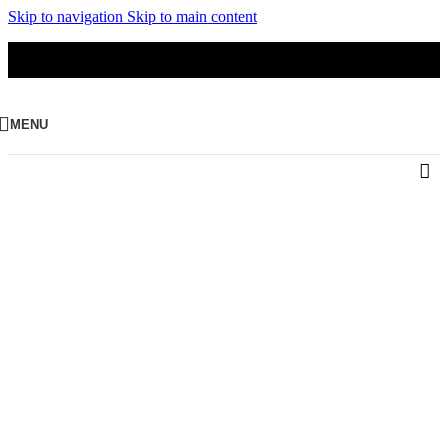
Skip to navigation
Skip to main content
ZAREJESTRUJ KONTO HURTOWE I UZYSKAJ DOSTĘP
DO RABATÓW I PROMOCJI
MENU