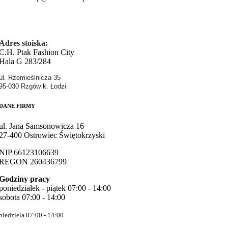
Adres stoiska:
C.H. Ptak Fashion City
Hala G 283/284
ul. Rzemieślnicza 35
95-030 Rzgów k. Łodzi
DANE FIRMY
ul. Jana Samsonowicza 16
27-400 Ostrowiec Świętokrzyski
NIP 66123106639
REGON 260436799
Godziny pracy
poniedziałek - piątek
07:00 - 14:00
sobota
07:00 - 14:00
niedziela
07:00 - 14:00